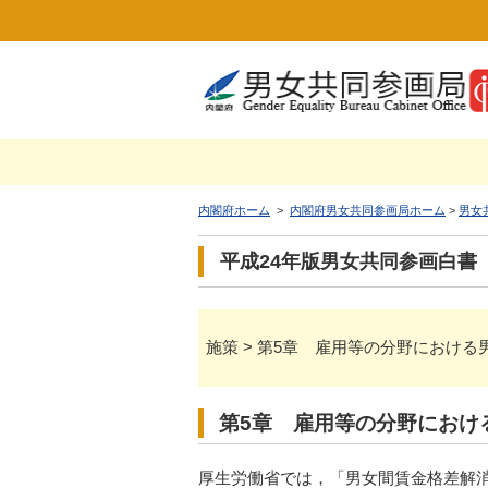
内閣府ホーム
>
内閣府男女共同参画局ホーム
>
男女
平成24年版男女共同参画白書
施策 > 第5章 雇用等の分野におけ
第5章 雇用等の分野におけ
厚生労働省では，「男女間賃金格差解