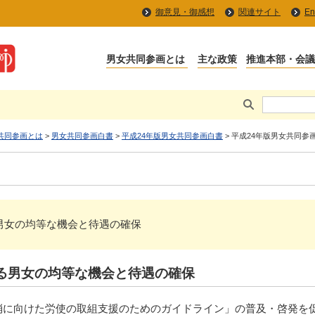
御意見・御感想
関連サイト
En
共同参画とは
>
男女共同参画白書
>
平成24年版男女共同参画白書
> 平成24年版男女共同参
る男女の均等な機会と待遇の確保
る男女の均等な機会と待遇の確保
消に向けた労使の取組支援のためのガイドライン」の普及・啓発を