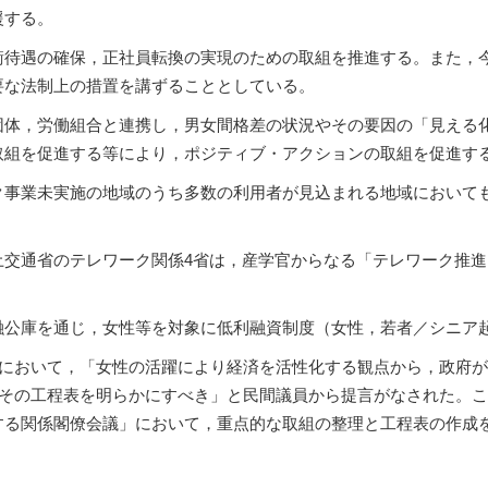
援する。
衡待遇の確保，正社員転換の実現のための取組を推進する。また，
要な法制上の措置を講ずることとしている。
団体，労働組合と連携し，男女間格差の状況やその要因の「見える
取組を促進する等により，ポジティブ・アクションの取組を促進す
ク事業未実施の地域のうち多数の利用者が見込まれる地域において
土交通省のテレワーク関係4省は，産学官からなる「テレワーク推
融公庫を通じ，女性等を対象に低利融資制度（女性，若者／シニア
議において，「女性の活躍により経済を活性化する観点から，政府
にその工程表を明らかにすべき」と民間議員から提言がなされた。
する関係閣僚会議」において，重点的な取組の整理と工程表の作成