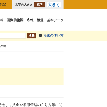
glish
大きく
文字の大きさ
標準
検索の使い方
画白書
促進し，賃金や雇用管理の在り方等に関