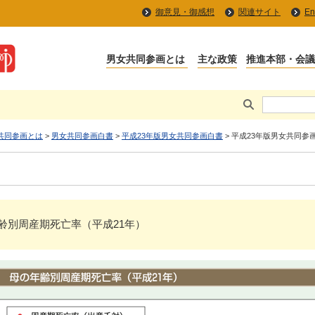
御意見・御感想
関連サイト
En
共同参画とは
>
男女共同参画白書
>
平成23年版男女共同参画白書
> 平成23年版男女共同参
母の年齢別周産期死亡率（平成21年）