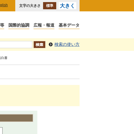
glish
大きく
文字の大きさ
標準
検索の使い方
画白書