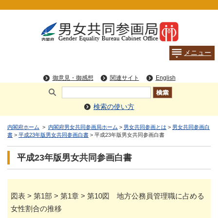
検索の使い方
内閣府ホーム
>
内閣府男女共同参画局ホーム
>
男女共同参画とは
>
男女共同参画白
書
>
平成23年版男女共同参画白書
> 平成23年版男女共同参画白書
平成23年版男女共同参画白書
図表 > 第1部 > 第1章 > 第10図 地方公務員管理職に占める
女性割合の推移