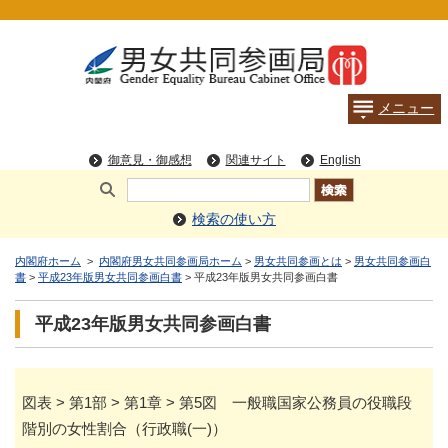
検索の使い方
内閣府ホーム
>
内閣府男女共同参画局ホーム
>
男女共同参画とは
>
男女共同参画白
書
>
平成23年版男女共同参画白書
> 平成23年版男女共同参画白書
平成23年版男女共同参画白書
図表 > 第1部 > 第1章 > 第5図 一般職国家公務員の役職段
階別の女性割合（行政職(一)）