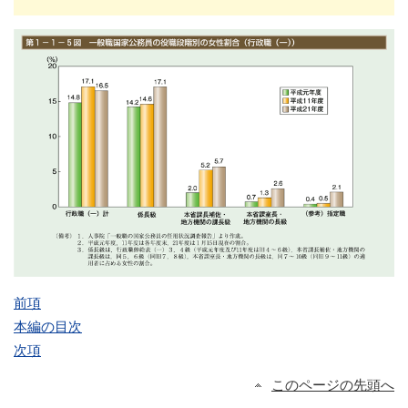
前項
本編の目次
次項
このページの先頭へ