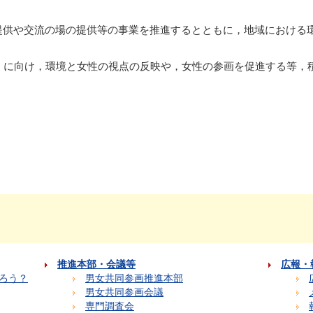
提供や交流の場の提供等の事業を推進するとともに，地域における
0）に向け，環境と女性の視点の反映や，女性の参画を促進する等，