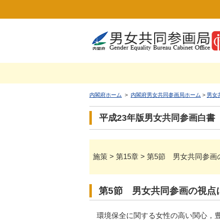
内閣府ホーム
>
内閣府男女共同参画局ホーム
>
男女
平成23年版男女共同参画白書
施策 > 第15章 > 第5節 男女共
第5節 男女共同参画の視点
環境保全に関する女性の高い関心，