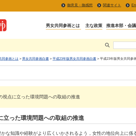
御意見・御感想
関連サイト
En
共同参画とは
>
男女共同参画白書
>
平成23年版男女共同参画白書
> 平成23年版男女共同参
同参画の視点に立った環境問題への取組の推進
に立った環境問題への取組の推進
豊かな知識や経験がより広くいかされるよう，女性の地位向上に係