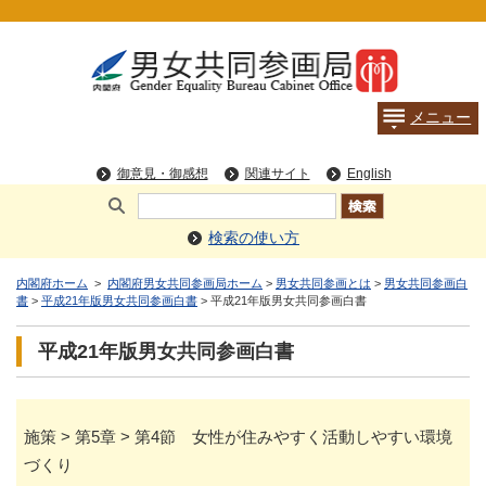
検索の使い方
内閣府ホーム
>
内閣府男女共同参画局ホーム
>
男女共同参画とは
>
男女共同参画白
書
>
平成21年版男女共同参画白書
> 平成21年版男女共同参画白書
平成21年版男女共同参画白書
施策 > 第5章 > 第4節 女性が住みやすく活動しやすい環境
づくり