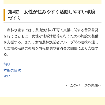
第4節 女性が住みやすく活動しやすい環境
づくり
農林水産省では，農山漁村の子育て支援に関する普及啓発
を行うとともに，女性が地域活動等を行うための施設の整備
を支援する。また，女性農林漁業者グループ間の連携を通し
た女性の活動の発展を情報提供や交流会の開催により支援す
る。
前項
本編の目次
次項
このページの先頭へ