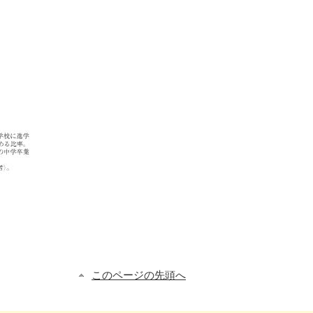
このページの先頭へ