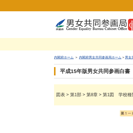
内閣府ホーム
>
内閣府男女共同参画局ホーム
>
男女
平成15年版男女共同参画白書
図表 > 第1部 > 第8章 > 第1図 学