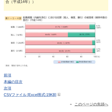
合（平成14年））
前項
本編の目次
次項
CSVファイル [Excel形式:19KB]
このページの先頭へ