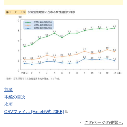
前項
本編の目次
次項
CSVファイル [Excel形式:20KB]
このページの先頭へ