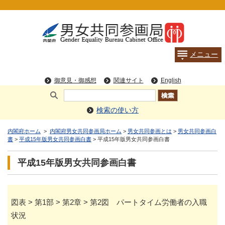
検索の使い方
内閣府ホーム
>
内閣府男女共同参画局ホーム
>
男女共同参画とは
>
男女共同参画白
書
>
平成15年版男女共同参画白書
> 平成15年版男女共同参画白書
平成15年版男女共同参画白書
図表 > 第1部 > 第2章 > 第2図 パートタイム労働者の入職
状況