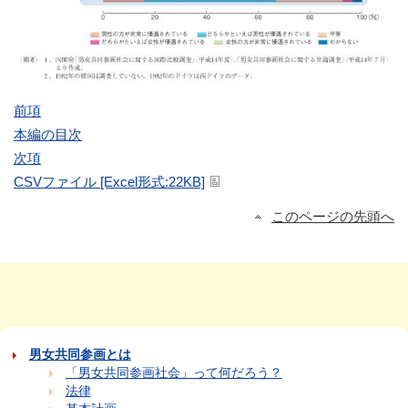
前項
本編の目次
次項
CSVファイル [Excel形式:22KB]
このページの先頭へ