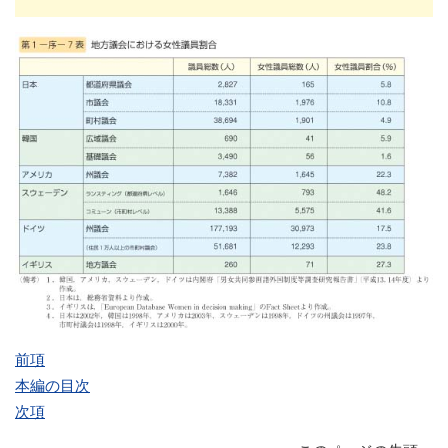
前項
本編の目次
次項