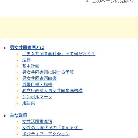
このページの先頭へ