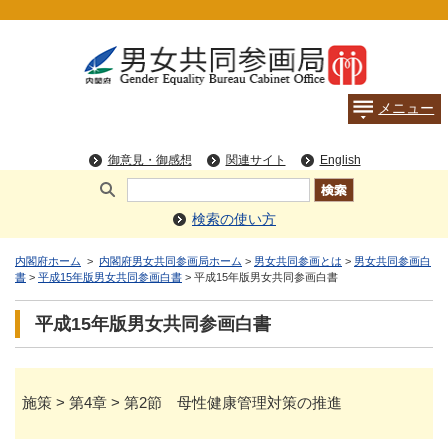
検索の使い方
内閣府ホーム
>
内閣府男女共同参画局ホーム
>
男女共同参画とは
>
男女共同参画白
書
>
平成15年版男女共同参画白書
> 平成15年版男女共同参画白書
平成15年版男女共同参画白書
施策 > 第4章 > 第2節 母性健康管理対策の推進