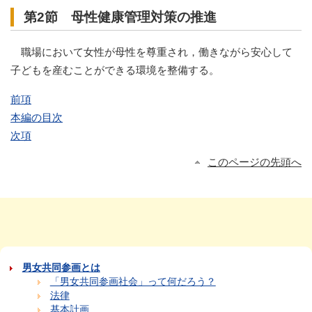
第2節 母性健康管理対策の推進
職場において女性が母性を尊重され，働きながら安心して
子どもを産むことができる環境を整備する。
前項
本編の目次
次項
このページの先頭へ