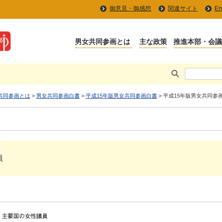
御意見・御感想
関連サイト
En
共同参画とは
>
男女共同参画白書
>
平成15年版男女共同参画白書
> 平成15年版男女共同参
員