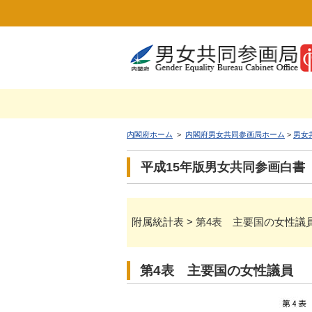
内閣府ホーム
>
内閣府男女共同参画局ホーム
>
男女
平成15年版男女共同参画白書
附属統計表 > 第4表 主要国の女性議
第4表 主要国の女性議員