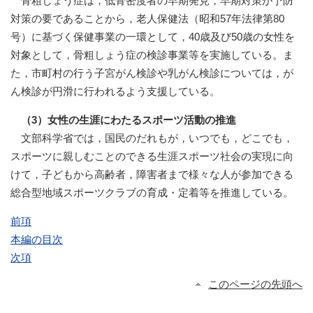
骨粗しょう症は，低骨密度者の早期発見，早期対策が予防
対策の要であることから，老人保健法（昭和57年法律第80
号）に基づく保健事業の一環として，40歳及び50歳の女性を
対象として，骨粗しょう症の検診事業等を実施している。ま
た，市町村の行う子宮がん検診や乳がん検診については，が
ん検診が円滑に行われるよう支援している。
（3）女性の生涯にわたるスポーツ活動の推進
文部科学省では，国民のだれもが，いつでも，どこでも，
スポーツに親しむことのできる生涯スポーツ社会の実現に向
けて，子どもから高齢者，障害者まで様々な人が参加できる
総合型地域スポーツクラブの育成・定着等を推進している。
前項
本編の目次
次項
このページの先頭へ