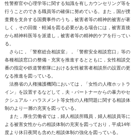
性警察官や心理学等に関する知識を有しカウンセリング等を
行うことのできる職員等の確保に努めている。また，国が捜
査費を支弁する国費事件のうち，被害者等の精神的被害が著
しく，その回復・軽減を図る必要がある場合には，被害直後
から精神科医等を派遣し，被害者等の精神的ケアを行ってい
る。
さらに，「警察総合相談室」，「警察安全相談窓口」等の
各種相談窓口の整備・充実を推進するとともに，女性相談交
番の指定や鉄道警察隊における女性被害者相談所の設置の更
なる推進を図っている。
法務省の人権擁護機関においては，「女性の人権ホットラ
イン」を設置するなどして，夫・パートナーからの暴力やセ
クシュアル・ハラスメント等女性の人権問題に関する相談体
制のより一層の充実を図っている。
また，厚生労働省では，婦人相談所職員，婦人相談員等に
よる被害女性からの相談体制の充実を図っており，平成14年
度より休日夜間も含めた相談体制の強化を図っている。