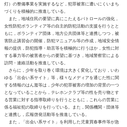
灯）の整備事業を実施するなど，犯罪被害に遭いにくいまち
づくりを積極的に推進している。
また，地域住民の要望に真にこたえるパトロールの強化，
女性防犯ボランティア等の自主的防犯活動の支援を行うとと
もに，ボランティア団体，地方公共団体等と連携しつつ，被
害防止講習会の開催，防犯マニュアル等の作成，地域安全情
報の提供，防犯指導・助言等を積極的に行うほか，女性に対
する暴力等の被害者からの要望に基づき，地域警察官による
訪問・連絡活動を推進している。
さらに，少年を取り巻く環境は大きく変化しており，いわ
ゆる「出会い系サイト」等，様々なメディアを通じた性に関
する情報のはん濫等は，少年の犯罪被害の増加の背景の一つ
となっていることから，テレホンクラブ等の性を売り物とす
る営業に対する指導取締りを行うとともに，これらの営業に
係る福祉犯の取締りを行っている。また，関係機関・団体等
と連携し，広報啓発活動等を推進している。
また，「出会い系サイト」を利用した児童買春事件等が急