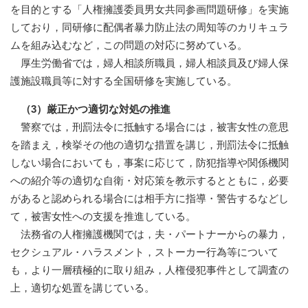
を目的とする「人権擁護委員男女共同参画問題研修」を実施
しており，同研修に配偶者暴力防止法の周知等のカリキュラ
ムを組み込むなど，この問題の対応に努めている。
厚生労働省では，婦人相談所職員，婦人相談員及び婦人保
護施設職員等に対する全国研修を実施している。
（3）厳正かつ適切な対処の推進
警察では，刑罰法令に抵触する場合には，被害女性の意思
を踏まえ，検挙その他の適切な措置を講じ，刑罰法令に抵触
しない場合においても，事案に応じて，防犯指導や関係機関
への紹介等の適切な自衛・対応策を教示するとともに，必要
があると認められる場合には相手方に指導・警告するなどし
て，被害女性への支援を推進している。
法務省の人権擁護機関では，夫・パートナーからの暴力，
セクシュアル・ハラスメント，ストーカー行為等について
も，より一層積極的に取り組み，人権侵犯事件として調査の
上，適切な処置を講じている。