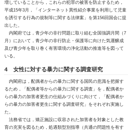
増していることから，これらの犯罪の被害を防止するため，
平成15年3月，「インターネット異性紹介事業を利用して児童
を誘引する行為の規制等に関する法律案」を第156回国会に提
出した。
内閣府では，青少年の非行問題に取り組む全国強調月間（7
月）において，青少年の非行防止・保護等に向けた気運醸成
及び青少年を取り巻く有害環境の浄化活動の推進等を図って
いる。
4 女性に対する暴力に関する調査研究
内閣府は，配偶者からの暴力に関する国民の意識を把握す
るため，「配偶者等からの暴力に関する調査」を，配偶者か
らの暴力の加害者更生の仕組みづくりに向けて，「配偶者か
らの暴力の加害者更生に関する調査研究」をそれぞれ実施し
た。
法務省では，矯正施設に収容された加害者を対象とした教
育の充実を図るため，処遇類型別指導（共通の問題性を有す