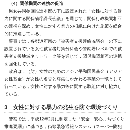
（4）関係機関の連携の促進
男女共同参画推進本部の下に設置された「女性に対する暴
力に関する関係省庁課長会議」を通じて，関係行政機関相互
の連携を深め，女性に対する暴力の根絶に向けた施策を総合
的に推進している。
警察では，各都道府県の「被害者支援連絡協議会」の下に
設置されている女性被害者対策分科会や警察署レベルでの被
害者支援地域ネットワーク等を通じて，関係機関相互の連携
を強化している。
政府は，（財）女性のためのアジア平和国民基金（アジア
女性基金）が女性の名誉と尊厳にかかわる事業の一環として
行っている，女性に対する暴力等に関する取組に対し協力し
ている。
3 女性に対する暴力の発生を防ぐ環境づくり
警察では，平成12年2月に制定した「安全・安心まちづくり
推進要綱」に基づき，街頭緊急通報システム（スーパー防犯