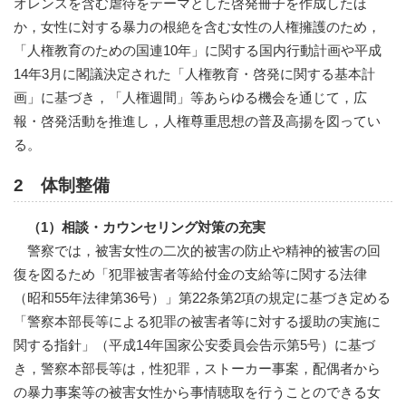
オレンスを含む虐待をテーマとした啓発冊子を作成したほ
か，女性に対する暴力の根絶を含む女性の人権擁護のため，
「人権教育のための国連10年」に関する国内行動計画や平成
14年3月に閣議決定された「人権教育・啓発に関する基本計
画」に基づき，「人権週間」等あらゆる機会を通じて，広
報・啓発活動を推進し，人権尊重思想の普及高揚を図ってい
る。
2 体制整備
（1）相談・カウンセリング対策の充実
警察では，被害女性の二次的被害の防止や精神的被害の回
復を図るため「犯罪被害者等給付金の支給等に関する法律
（昭和55年法律第36号）」第22条第2項の規定に基づき定める
「警察本部長等による犯罪の被害者等に対する援助の実施に
関する指針」（平成14年国家公安委員会告示第5号）に基づ
き，警察本部長等は，性犯罪，ストーカー事案，配偶者から
の暴力事案等の被害女性から事情聴取を行うことのできる女