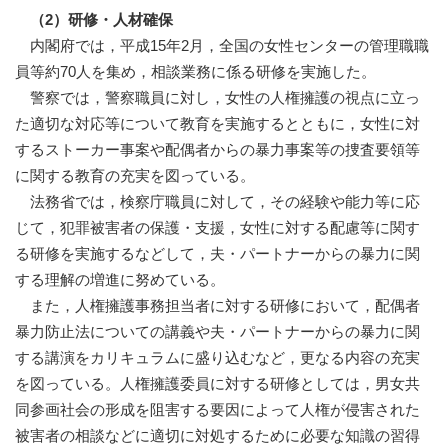
（2）研修・人材確保
内閣府では，平成15年2月，全国の女性センターの管理職職
員等約70人を集め，相談業務に係る研修を実施した。
警察では，警察職員に対し，女性の人権擁護の視点に立っ
た適切な対応等について教育を実施するとともに，女性に対
するストーカー事案や配偶者からの暴力事案等の捜査要領等
に関する教育の充実を図っている。
法務省では，検察庁職員に対して，その経験や能力等に応
じて，犯罪被害者の保護・支援，女性に対する配慮等に関す
る研修を実施するなどして，夫・パートナーからの暴力に関
する理解の増進に努めている。
また，人権擁護事務担当者に対する研修において，配偶者
暴力防止法についての講義や夫・パートナーからの暴力に関
する講演をカリキュラムに盛り込むなど，更なる内容の充実
を図っている。人権擁護委員に対する研修としては，男女共
同参画社会の形成を阻害する要因によって人権が侵害された
被害者の相談などに適切に対処するために必要な知識の習得