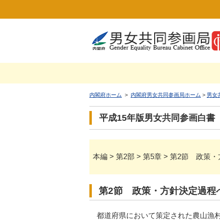
内閣府ホーム
>
内閣府男女共同参画局ホーム
>
男女
平成15年版男女共同参画白書
本編 > 第2部 > 第5章 > 第2節
第2節 政策・方針決定過程
都道府県において策定された農山漁