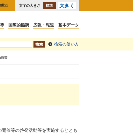
glish
大きく
文字の大きさ
標準
検索の使い方
画白書
の開催等の啓発活動等を実施するととも