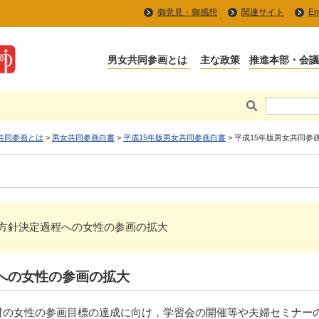
御意見・御感想
関連サイト
En
共同参画とは
>
男女共同参画白書
>
平成15年版男女共同参画白書
> 平成15年版男女共同参
 政策・方針決定過程への女性の参画の拡大
への女性の参画の拡大
村の女性の参画目標の達成に向け，学習会の開催等や夫婦セミナー