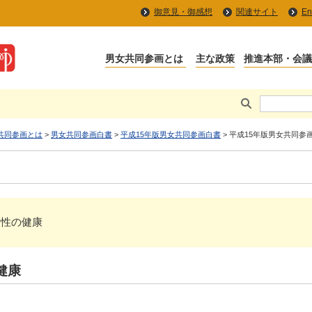
御意見・御感想
関連サイト
En
共同参画とは
>
男女共同参画白書
>
平成15年版男女共同参画白書
> 平成15年版男女共同参
女性の健康
健康