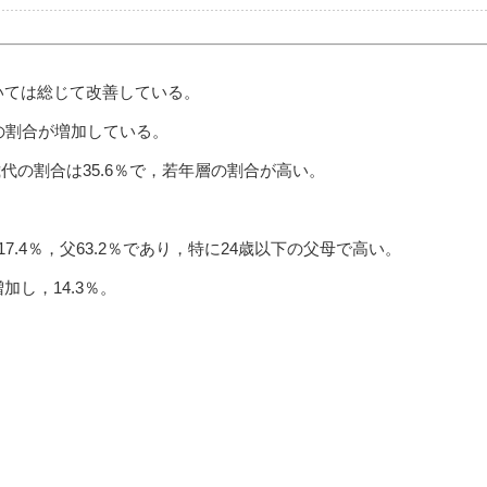
いては総じて改善している。
の割合が増加している。
歳代の割合は35.6％で，若年層の割合が高い。
.4％，父63.2％であり，特に24歳以下の父母で高い。
し，14.3％。