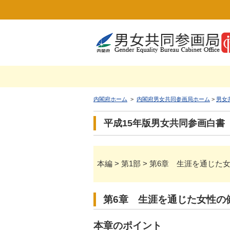
内閣府ホーム
>
内閣府男女共同参画局ホーム
>
男女
平成15年版男女共同参画白書
本編 > 第1部 > 第6章 生涯を通じた
第6章 生涯を通じた女性の
本章のポイント